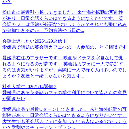
か？
松山市に最近引っ越してきました。 来年海外転勤の可能性
があり、日常会話くらいはできるようになりたいです。 英
会話カフェは予約が必要なのでしょうか？それとも飛び込み
で参加できるのか、予約方法や当日の...
会話上達したい
2026/1/29
返信
1
愛媛県で話題の英会話カフェへの一人参加のことで相談です
愛媛県在住のアラサーです。 映画やドラマを字幕なしで見
れるようになるのが夢です。 英会話カフェに一人で参加す
るのは勇気がいりますが、実際に一人で行く人は多いのでし
ょうか？友達と一緒じゃないと気まず...
社会人学生
2026/1/14
返信
2
愛媛県にある英会話カフェの学生利用について皆さんの意見
が聞きたい
愛媛県出身で最近Uターンしてきました。 来年海外転勤の可
能性があり、日常会話くらいはできるようになりたいです。
大学生でも英会話カフェに参加している人はいるのでしょう
か？学割やスチューデントプラン...