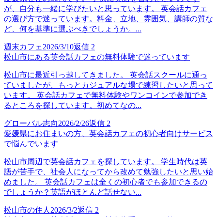
が、自分も一緒に学びたいと思っています。 英会話カフェ
の選び方で迷っています。料金、立地、雰囲気、講師の質な
ど、何を基準に選ぶべきでしょうか。...
週末カフェ
2026/3/10
返信
2
松山市にある英会話カフェの無料体験で迷っています
松山市に最近引っ越してきました。 英会話スクールに通っ
ていましたが、もっとカジュアルな場で練習したいと思って
います。 英会話カフェで無料体験やワンコインで参加でき
るところを探しています。初めてなの...
グローバル志向
2026/2/26
返信
2
愛媛県にお住まいの方、英会話カフェの初心者向けサービス
で悩んでいます
松山市周辺で英会話カフェを探しています。 学生時代は英
語が苦手で、社会人になってから改めて勉強したいと思い始
めました。 英会話カフェは全くの初心者でも参加できるの
でしょうか？英語がほとんど話せない...
松山市の住人
2026/3/2
返信
2