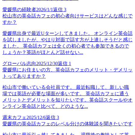
愛媛県の経験者
2026/1/1
返信
3
松山市の英会話カフェの初心者向けサービスはどんな感じで
すか？
愛媛県出身で最近Uターンしてきました。 オンライン英会話
を試しましたが、やはり対面で話す方が上達しそうだと感じ
ました。 英会話カフェは全くの初心者でも参加できるので
しょうか？英語がほとんど話せない...
グローバル志向
2025/12/30
返信
1
愛媛県にお住まいの方、英会話カフェのメリット・デメリッ
トってありますか？
松山市で働いている会社員です。 最近転職して、新しい職
場では英語が必要な場面が多いです。 英会話カフェに通う
メリットとデメリットを知りたいです。英会話スクールやオ
ンライン英会話と比べて、どのような...
週末カフェ
2025/12/6
返信
3
愛媛県の英会話カフェのレベル分けの体験談を聞きたいです
松山市に最近引っ越してきました。 退職後の趣味として英