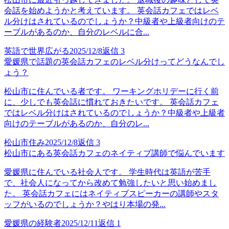
会話を始めようかと考えています。 英会話カフェではレベ
ル分けはされているのでしょうか？中級者や上級者向けのテ
ーブルがあるのか、自分のレベルに合...
英語で世界広がる
2025/12/8
返信
3
愛媛県で話題の英会話カフェのレベル分けってどうなんでし
ょう？
松山市に住んでいる者です。 ワーキングホリデーに行く前
に、少しでも英会話に慣れておきたいです。 英会話カフェ
ではレベル分けはされているのでしょうか？中級者や上級者
向けのテーブルがあるのか、自分のレ...
松山市住み
2025/12/8
返信
3
松山市にある英会話カフェのネイティブ講師で悩んでいます
愛媛県に住んでいる社会人です。 学生時代は英語が苦手
で、社会人になってから改めて勉強したいと思い始めまし
た。 英会話カフェにはネイティブスピーカーの講師やスタ
ッフがいるのでしょうか？やはり本場の発...
愛媛県の経験者
2025/12/11
返信
1