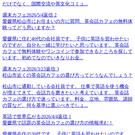
だけでなく、国際交流や異文化コミュ...
週末カフェ
2026/5/4
返信
2
愛媛県松山市にお住まいの方に質問、英会話カフェの無料体
験ってどう思いますか？
愛媛県に住む40代の会社員です。 子供に英語を習わせたい
のですが、自分も一緒に学びたいと思っています。 英会話
カフェで無料体験やワンコインで参加できるところを探して
います。初めてなのでいきなりお金...
週末カフェ
2026/3/23
返信
3
松山市近くの英会話カフェの選び方ってどうなんでしょう？
松山市に通勤している会社員です。 仕事で英語を使う機会
が増えてきて、会話力を磨きたいと考えています。 英会話
カフェの選び方で迷っています。料金、立地、雰囲気、講師
の質など、何を基準に選ぶべきでしょ...
英語で世界広がる
2026/4/4
返信
1
愛媛県で話題の英会話カフェの選び方の情報求む！
愛媛県在住の30代です。 子供に英語を習わせたいのです