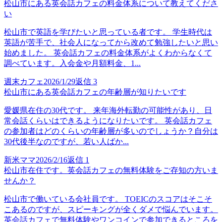
松山市にある英会話カフェの料金体系について教えてくださ
い
松山市で英語を学びたいと思っている者です。 学生時代は
英語が苦手で、社会人になってから改めて勉強したいと思い
始めました。 英会話カフェの料金体系がよくわからなくて
調べています。入会金や月額料金、1...
週末カフェ
2026/1/29
返信
3
松山市にある英会話カフェの年齢層が知りたいです
愛媛県在住の30代です。 来年海外転勤の可能性があり、日
常会話くらいはできるようになりたいです。 英会話カフェ
の参加者はどのくらいの年齢層が多いのでしょうか？自分は
30代後半なのですが、若い人ばか...
新米ママ
2026/2/16
返信
1
松山市在住です。英会話カフェの無料体験をご存知の方いま
せんか？
松山市で働いている会社員です。 TOEICのスコアはそこそ
こあるのですが、スピーキングが全くダメで悩んでいます。
英会話カフェで無料体験やワンコインで参加できるところを