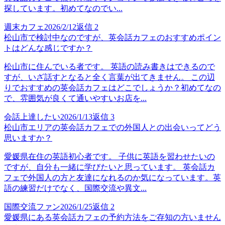
探しています。初めてなのでい...
週末カフェ
2026/2/12
返信
2
松山市で検討中なのですが、英会話カフェのおすすめポイン
トはどんな感じですか？
松山市に住んでいる者です。 英語の読み書きはできるので
すが、いざ話すとなると全く言葉が出てきません。 この辺
りでおすすめの英会話カフェはどこでしょうか？初めてなの
で、雰囲気が良くて通いやすいお店を...
会話上達したい
2026/1/13
返信
3
松山市エリアの英会話カフェでの外国人との出会いってどう
思いますか？
愛媛県在住の英語初心者です。 子供に英語を習わせたいの
ですが、自分も一緒に学びたいと思っています。 英会話カ
フェで外国人の方と友達になれるのか気になっています。英
語の練習だけでなく、国際交流や異文...
国際交流ファン
2026/1/25
返信
2
愛媛県にある英会話カフェの予約方法をご存知の方いません