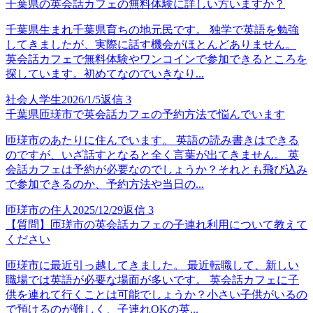
千葉県の英会話カフェの無料体験に詳しい方いますか？
千葉県生まれ千葉県育ちの地元民です。 独学で英語を勉強
してきましたが、実際に話す機会がほとんどありません。
英会話カフェで無料体験やワンコインで参加できるところを
探しています。初めてなのでいきなり...
社会人学生
2026/1/5
返信
3
千葉県匝瑳市で英会話カフェの予約方法で悩んでいます
匝瑳市のあたりに住んでいます。 英語の読み書きはできる
のですが、いざ話すとなると全く言葉が出てきません。 英
会話カフェは予約が必要なのでしょうか？それとも飛び込み
で参加できるのか、予約方法や当日の...
匝瑳市の住人
2025/12/29
返信
3
【質問】匝瑳市の英会話カフェの子連れ利用について教えて
ください
匝瑳市に最近引っ越してきました。 最近転職して、新しい
職場では英語が必要な場面が多いです。 英会話カフェに子
供を連れて行くことは可能でしょうか？小さい子供がいるの
で預けるのが難しく、子連れOKの英...