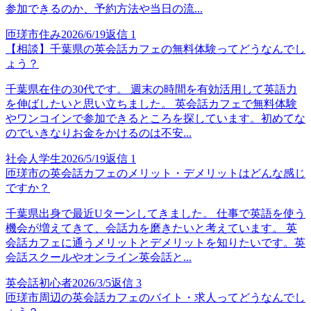
参加できるのか、予約方法や当日の流...
匝瑳市住み
2026/6/19
返信
1
【相談】千葉県の英会話カフェの無料体験ってどうなんでし
ょう？
千葉県在住の30代です。 週末の時間を有効活用して英語力
を伸ばしたいと思い立ちました。 英会話カフェで無料体験
やワンコインで参加できるところを探しています。初めてな
のでいきなりお金をかけるのは不安...
社会人学生
2026/5/19
返信
1
匝瑳市の英会話カフェのメリット・デメリットはどんな感じ
ですか？
千葉県出身で最近Uターンしてきました。 仕事で英語を使う
機会が増えてきて、会話力を磨きたいと考えています。 英
会話カフェに通うメリットとデメリットを知りたいです。英
会話スクールやオンライン英会話と...
英会話初心者
2026/3/5
返信
3
匝瑳市周辺の英会話カフェのバイト・求人ってどうなんでし