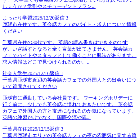
しょうか？学割やスチューデントプラン...
まったり学習
2025/12/20
返信
3
匝瑳市在住です。英会話カフェのバイト・求人について情報
ください
千葉県在住の30代です。 英語の読み書きはできるのです
が、いざ話すとなると全く言葉が出てきません。 英会話カ
フェでバイトやスタッフとして働くことに興味があります。
求人情報はどこで見つけられるのか、...
社会人学生
2025/12/16
返信
1
千葉県匝瑳市近辺の英会話カフェでの外国人との出会いにつ
いて質問させてください
匝瑳市に通勤している会社員です。 ワーキングホリデーに
行く前に、少しでも英会話に慣れておきたいです。 英会話
カフェで外国人の方と友達になれるのか気になっています。
英語の練習だけでなく、国際交流や異...
千葉県在住
2025/12/15
返信
3
千葉県匝瑳市エリアの英会話カフェの夜の雰囲気に関する質