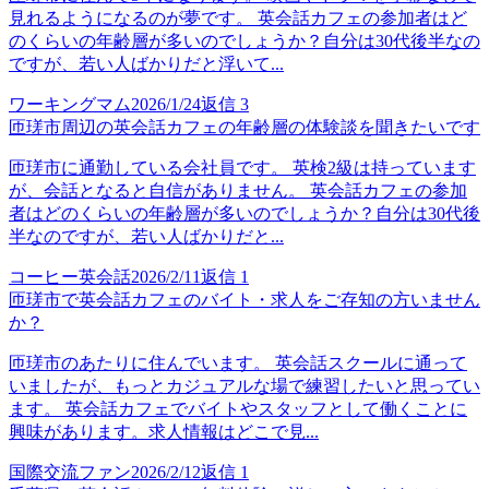
見れるようになるのが夢です。 英会話カフェの参加者はど
のくらいの年齢層が多いのでしょうか？自分は30代後半なの
ですが、若い人ばかりだと浮いて...
ワーキングマム
2026/1/24
返信
3
匝瑳市周辺の英会話カフェの年齢層の体験談を聞きたいです
匝瑳市に通勤している会社員です。 英検2級は持っています
が、会話となると自信がありません。 英会話カフェの参加
者はどのくらいの年齢層が多いのでしょうか？自分は30代後
半なのですが、若い人ばかりだと...
コーヒー英会話
2026/2/11
返信
1
匝瑳市で英会話カフェのバイト・求人をご存知の方いません
か？
匝瑳市のあたりに住んでいます。 英会話スクールに通って
いましたが、もっとカジュアルな場で練習したいと思ってい
ます。 英会話カフェでバイトやスタッフとして働くことに
興味があります。求人情報はどこで見...
国際交流ファン
2026/2/12
返信
1