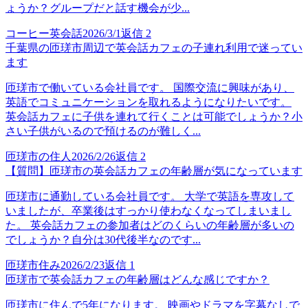
ょうか？グループだと話す機会が少...
コーヒー英会話
2026/3/1
返信
2
千葉県の匝瑳市周辺で英会話カフェの子連れ利用で迷ってい
ます
匝瑳市で働いている会社員です。 国際交流に興味があり、
英語でコミュニケーションを取れるようになりたいです。
英会話カフェに子供を連れて行くことは可能でしょうか？小
さい子供がいるので預けるのが難しく...
匝瑳市の住人
2026/2/26
返信
2
【質問】匝瑳市の英会話カフェの年齢層が気になっています
匝瑳市に通勤している会社員です。 大学で英語を専攻して
いましたが、卒業後はすっかり使わなくなってしまいまし
た。 英会話カフェの参加者はどのくらいの年齢層が多いの
でしょうか？自分は30代後半なのです...
匝瑳市住み
2026/2/23
返信
1
匝瑳市で英会話カフェの年齢層はどんな感じですか？
匝瑳市に住んで5年になります。 映画やドラマを字幕なしで