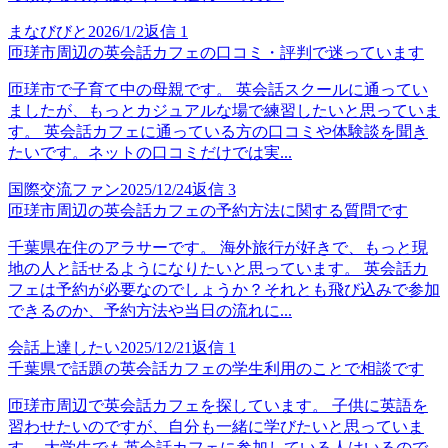
まなびびと
2026/1/2
返信
1
匝瑳市周辺の英会話カフェの口コミ・評判で迷っています
匝瑳市で子育て中の母親です。 英会話スクールに通ってい
ましたが、もっとカジュアルな場で練習したいと思っていま
す。 英会話カフェに通っている方の口コミや体験談を聞き
たいです。ネットの口コミだけでは実...
国際交流ファン
2025/12/24
返信
3
匝瑳市周辺の英会話カフェの予約方法に関する質問です
千葉県在住のアラサーです。 海外旅行が好きで、もっと現
地の人と話せるようになりたいと思っています。 英会話カ
フェは予約が必要なのでしょうか？それとも飛び込みで参加
できるのか、予約方法や当日の流れに...
会話上達したい
2025/12/21
返信
1
千葉県で話題の英会話カフェの学生利用のことで相談です
匝瑳市周辺で英会話カフェを探しています。 子供に英語を
習わせたいのですが、自分も一緒に学びたいと思っていま
す。 大学生でも英会話カフェに参加している人はいるので