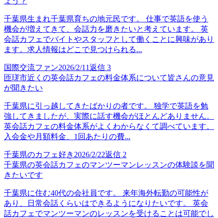
ょう？
千葉県生まれ千葉県育ちの地元民です。 仕事で英語を使う
機会が増えてきて、会話力を磨きたいと考えています。 英
会話カフェでバイトやスタッフとして働くことに興味があり
ます。求人情報はどこで見つけられる...
国際交流ファン
2026/2/11
返信
3
匝瑳市近くの英会話カフェの料金体系について皆さんの意見
が聞きたい
千葉県に引っ越してきたばかりの者です。 独学で英語を勉
強してきましたが、実際に話す機会がほとんどありません。
英会話カフェの料金体系がよくわからなくて調べています。
入会金や月額料金、1回あたりの費...
千葉県のカフェ好き
2026/2/22
返信
2
千葉県の英会話カフェのマンツーマンレッスンの体験談を聞
きたいです
千葉県に住む40代の会社員です。 来年海外転勤の可能性が
あり、日常会話くらいはできるようになりたいです。 英会
話カフェでマンツーマンのレッスンを受けることは可能でし