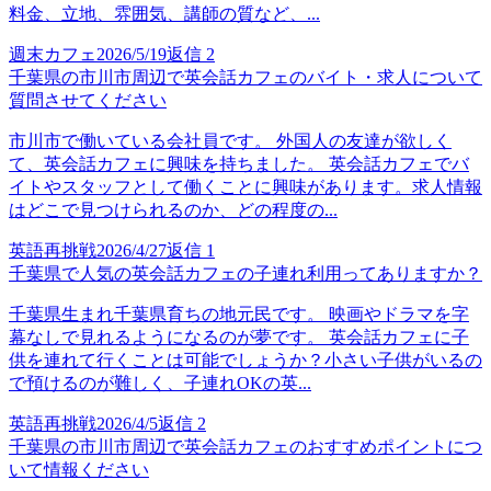
料金、立地、雰囲気、講師の質など、...
週末カフェ
2026/5/19
返信
2
千葉県の市川市周辺で英会話カフェのバイト・求人について
質問させてください
市川市で働いている会社員です。 外国人の友達が欲しく
て、英会話カフェに興味を持ちました。 英会話カフェでバ
イトやスタッフとして働くことに興味があります。求人情報
はどこで見つけられるのか、どの程度の...
英語再挑戦
2026/4/27
返信
1
千葉県で人気の英会話カフェの子連れ利用ってありますか？
千葉県生まれ千葉県育ちの地元民です。 映画やドラマを字
幕なしで見れるようになるのが夢です。 英会話カフェに子
供を連れて行くことは可能でしょうか？小さい子供がいるの
で預けるのが難しく、子連れOKの英...
英語再挑戦
2026/4/5
返信
2
千葉県の市川市周辺で英会話カフェのおすすめポイントにつ
いて情報ください