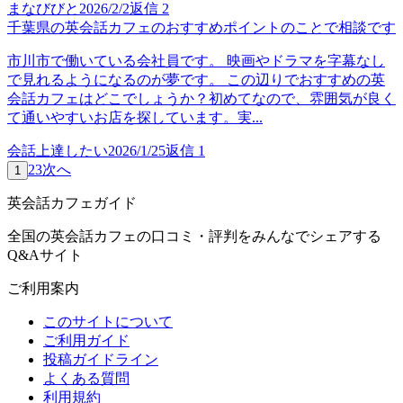
まなびびと
2026/2/2
返信
2
千葉県の英会話カフェのおすすめポイントのことで相談です
市川市で働いている会社員です。 映画やドラマを字幕なし
で見れるようになるのが夢です。 この辺りでおすすめの英
会話カフェはどこでしょうか？初めてなので、雰囲気が良く
て通いやすいお店を探しています。実...
会話上達したい
2026/1/25
返信
1
2
3
次へ
1
英会話カフェガイド
全国の英会話カフェの口コミ・評判をみんなでシェアする
Q&Aサイト
ご利用案内
このサイトについて
ご利用ガイド
投稿ガイドライン
よくある質問
利用規約