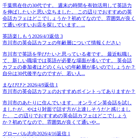
千葉県在住の30代です。 週末の時間を有効活用して英語力
を伸ばしたいと思い立ちました。 この辺りでおすすめの英
会話カフェはどこでしょうか？初めてなので、雰囲気が良く
て通いやすいお店を探しています。...
英語楽しもう
2026/4/3
返信
3
市川市の英会話カフェの年齢層について情報ください
市川市で英語を学びたいと思っている者です。 最近転職し
て、新しい職場では英語が必要な場面が多いです。 英会話
カフェの参加者はどのくらいの年齢層が多いのでしょうか？
自分は30代後半なのですが、若い人...
まなびびと
2026/4/9
返信
1
市川市の英会話カフェのおすすめポイントってありますか？
市川市のあたりに住んでいます。 オンライン英会話を試し
ましたが、やはり対面で話す方が上達しそうだと感じまし
た。 この辺りでおすすめの英会話カフェはどこでしょう
か？初めてなので、雰囲気が良くて通いや...
グローバル志向
2026/4/16
返信
1