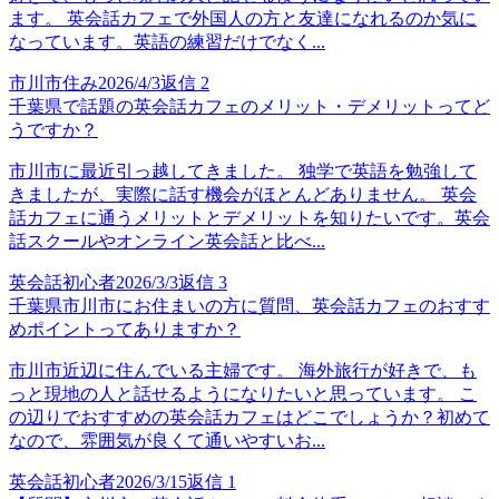
ます。 英会話カフェで外国人の方と友達になれるのか気に
なっています。英語の練習だけでなく...
市川市住み
2026/4/3
返信
2
千葉県で話題の英会話カフェのメリット・デメリットってど
うですか？
市川市に最近引っ越してきました。 独学で英語を勉強して
きましたが、実際に話す機会がほとんどありません。 英会
話カフェに通うメリットとデメリットを知りたいです。英会
話スクールやオンライン英会話と比べ...
英会話初心者
2026/3/3
返信
3
千葉県市川市にお住まいの方に質問、英会話カフェのおすす
めポイントってありますか？
市川市近辺に住んでいる主婦です。 海外旅行が好きで、も
っと現地の人と話せるようになりたいと思っています。 こ
の辺りでおすすめの英会話カフェはどこでしょうか？初めて
なので、雰囲気が良くて通いやすいお...
英会話初心者
2026/3/15
返信
1