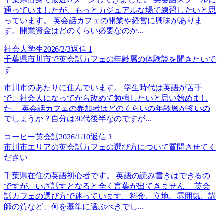
通っていましたが、もっとカジュアルな場で練習したいと思
っています。 英会話カフェの開業や経営に興味がありま
す。開業資金はどのくらい必要なのか...
社会人学生
2026/2/3
返信
1
千葉県市川市で英会話カフェの年齢層の体験談を聞きたいで
す
市川市のあたりに住んでいます。 学生時代は英語が苦手
で、社会人になってから改めて勉強したいと思い始めまし
た。 英会話カフェの参加者はどのくらいの年齢層が多いの
でしょうか？自分は30代後半なのですが...
コーヒー英会話
2026/1/10
返信
3
市川市エリアの英会話カフェの選び方について質問させてく
ださい
千葉県在住の英語初心者です。 英語の読み書きはできるの
ですが、いざ話すとなると全く言葉が出てきません。 英会
話カフェの選び方で迷っています。料金、立地、雰囲気、講
師の質など、何を基準に選ぶべきでし...