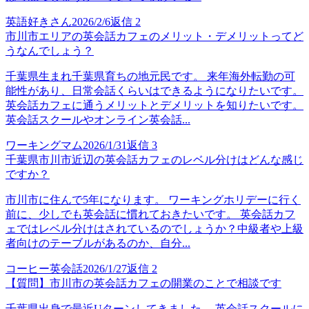
英語好きさん
2026/2/6
返信
2
市川市エリアの英会話カフェのメリット・デメリットってど
うなんでしょう？
千葉県生まれ千葉県育ちの地元民です。 来年海外転勤の可
能性があり、日常会話くらいはできるようになりたいです。
英会話カフェに通うメリットとデメリットを知りたいです。
英会話スクールやオンライン英会話...
ワーキングマム
2026/1/31
返信
3
千葉県市川市近辺の英会話カフェのレベル分けはどんな感じ
ですか？
市川市に住んで5年になります。 ワーキングホリデーに行く
前に、少しでも英会話に慣れておきたいです。 英会話カフ
ェではレベル分けはされているのでしょうか？中級者や上級
者向けのテーブルがあるのか、自分...
コーヒー英会話
2026/1/27
返信
2
【質問】市川市の英会話カフェの開業のことで相談です
千葉県出身で最近Uターンしてきました。 英会話スクールに