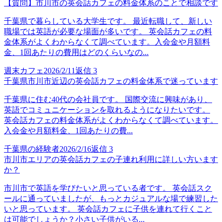
【質問】市川市の英会話カフェの料金体系のことで相談です
千葉県で暮らしている大学生です。 最近転職して、新しい
職場では英語が必要な場面が多いです。 英会話カフェの料
金体系がよくわからなくて調べています。入会金や月額料
金、1回あたりの費用はどのくらいなの...
週末カフェ
2026/2/11
返信
3
千葉県市川市近辺の英会話カフェの料金体系で迷っています
千葉県に住む40代の会社員です。 国際交流に興味があり、
英語でコミュニケーションを取れるようになりたいです。
英会話カフェの料金体系がよくわからなくて調べています。
入会金や月額料金、1回あたりの費...
千葉県の経験者
2026/2/16
返信
3
市川市エリアの英会話カフェの子連れ利用に詳しい方います
か？
市川市で英語を学びたいと思っている者です。 英会話スク
ールに通っていましたが、もっとカジュアルな場で練習した
いと思っています。 英会話カフェに子供を連れて行くこと
は可能でしょうか？小さい子供がいる...