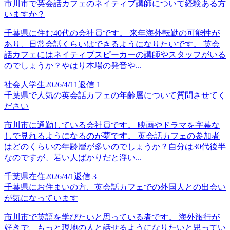
市川市で英会話カフェのネイティブ講師について経験ある方
いますか？
千葉県に住む40代の会社員です。 来年海外転勤の可能性が
あり、日常会話くらいはできるようになりたいです。 英会
話カフェにはネイティブスピーカーの講師やスタッフがいる
のでしょうか？やはり本場の発音や...
社会人学生
2026/4/11
返信
1
千葉県で人気の英会話カフェの年齢層について質問させてく
ださい
市川市に通勤している会社員です。 映画やドラマを字幕な
しで見れるようになるのが夢です。 英会話カフェの参加者
はどのくらいの年齢層が多いのでしょうか？自分は30代後半
なのですが、若い人ばかりだと浮い...
千葉県在住
2026/4/1
返信
3
千葉県にお住まいの方、英会話カフェでの外国人との出会い
が気になっています
市川市で英語を学びたいと思っている者です。 海外旅行が
好きで、もっと現地の人と話せるようになりたいと思ってい