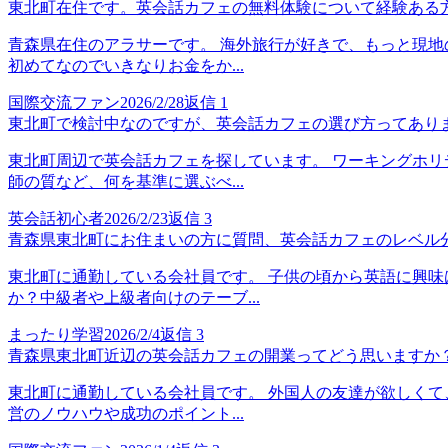
東北町在住です。英会話カフェの無料体験について経験ある
青森県在住のアラサーです。 海外旅行が好きで、もっと現地
初めてなのでいきなりお金をか...
国際交流ファン
2026/2/28
返信
1
東北町で検討中なのですが、英会話カフェの選び方ってあり
東北町周辺で英会話カフェを探しています。 ワーキングホリ
師の質など、何を基準に選ぶべ...
英会話初心者
2026/2/23
返信
3
青森県東北町にお住まいの方に質問、英会話カフェのレベル
東北町に通勤している会社員です。 子供の頃から英語に興味
か？中級者や上級者向けのテーブ...
まったり学習
2026/2/4
返信
3
青森県東北町近辺の英会話カフェの開業ってどう思いますか
東北町に通勤している会社員です。 外国人の友達が欲しくて
営のノウハウや成功のポイント...