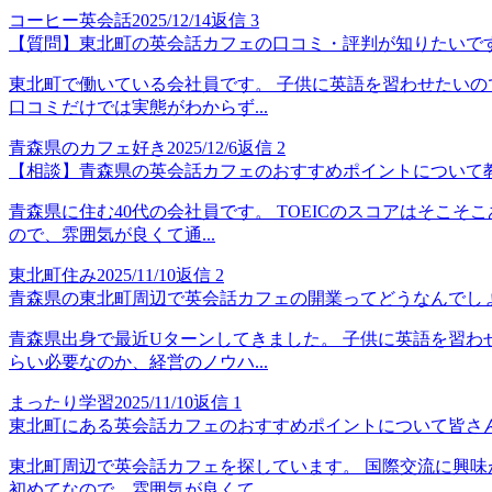
コーヒー英会話
2025/12/14
返信
3
【質問】東北町の英会話カフェの口コミ・評判が知りたいで
東北町で働いている会社員です。 子供に英語を習わせたいの
口コミだけでは実態がわからず...
青森県のカフェ好き
2025/12/6
返信
2
【相談】青森県の英会話カフェのおすすめポイントについて
青森県に住む40代の会社員です。 TOEICのスコアはそこ
ので、雰囲気が良くて通...
東北町住み
2025/11/10
返信
2
青森県の東北町周辺で英会話カフェの開業ってどうなんでし
青森県出身で最近Uターンしてきました。 子供に英語を習わ
らい必要なのか、経営のノウハ...
まったり学習
2025/11/10
返信
1
東北町にある英会話カフェのおすすめポイントについて皆さ
東北町周辺で英会話カフェを探しています。 国際交流に興味
初めてなので、雰囲気が良くて...