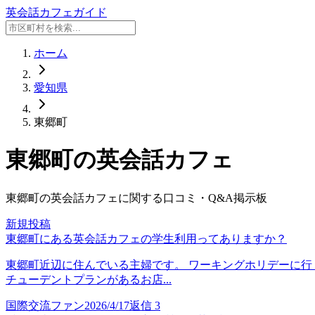
英会話カフェガイド
ホーム
愛知県
東郷町
東郷町
の英会話カフェ
東郷町
の英会話カフェに関する口コミ・Q&A掲示板
新規投稿
東郷町にある英会話カフェの学生利用ってありますか？
東郷町近辺に住んでいる主婦です。 ワーキングホリデーに行
チューデントプランがあるお店...
国際交流ファン
2026/4/17
返信
3