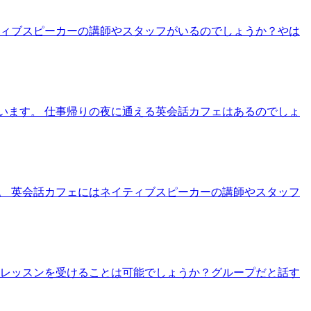
ティブスピーカーの講師やスタッフがいるのでしょうか？やは
でいます。 仕事帰りの夜に通える英会話カフェはあるのでしょ
。 英会話カフェにはネイティブスピーカーの講師やスタッフ
のレッスンを受けることは可能でしょうか？グループだと話す