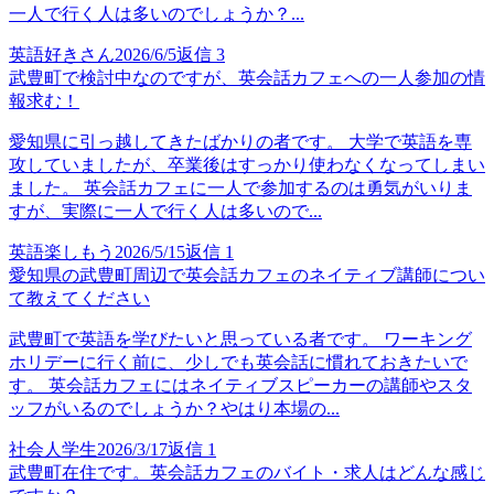
一人で行く人は多いのでしょうか？...
英語好きさん
2026/6/5
返信
3
武豊町で検討中なのですが、英会話カフェへの一人参加の情
報求む！
愛知県に引っ越してきたばかりの者です。 大学で英語を専
攻していましたが、卒業後はすっかり使わなくなってしまい
ました。 英会話カフェに一人で参加するのは勇気がいりま
すが、実際に一人で行く人は多いので...
英語楽しもう
2026/5/15
返信
1
愛知県の武豊町周辺で英会話カフェのネイティブ講師につい
て教えてください
武豊町で英語を学びたいと思っている者です。 ワーキング
ホリデーに行く前に、少しでも英会話に慣れておきたいで
す。 英会話カフェにはネイティブスピーカーの講師やスタ
ッフがいるのでしょうか？やはり本場の...
社会人学生
2026/3/17
返信
1
武豊町在住です。英会話カフェのバイト・求人はどんな感じ