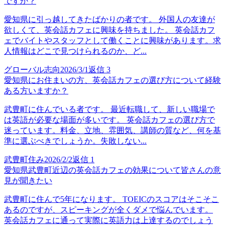
ですか？
愛知県に引っ越してきたばかりの者です。 外国人の友達が
欲しくて、英会話カフェに興味を持ちました。 英会話カフ
ェでバイトやスタッフとして働くことに興味があります。求
人情報はどこで見つけられるのか、ど...
グローバル志向
2026/3/1
返信
3
愛知県にお住まいの方、英会話カフェの選び方について経験
ある方いますか？
武豊町に住んでいる者です。 最近転職して、新しい職場で
は英語が必要な場面が多いです。 英会話カフェの選び方で
迷っています。料金、立地、雰囲気、講師の質など、何を基
準に選ぶべきでしょうか。失敗しない...
武豊町住み
2026/2/2
返信
1
愛知県武豊町近辺の英会話カフェの効果について皆さんの意
見が聞きたい
武豊町に住んで5年になります。 TOEICのスコアはそこそこ
あるのですが、スピーキングが全くダメで悩んでいます。
英会話カフェに通って実際に英語力は上達するのでしょう