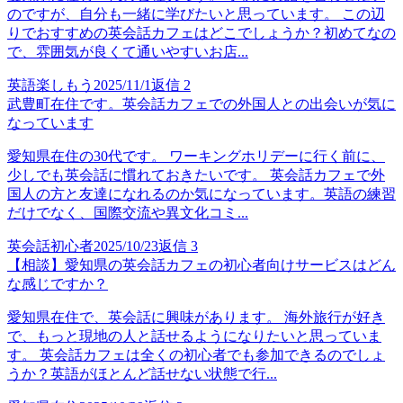
のですが、自分も一緒に学びたいと思っています。 この辺
りでおすすめの英会話カフェはどこでしょうか？初めてなの
で、雰囲気が良くて通いやすいお店...
英語楽しもう
2025/11/1
返信
2
武豊町在住です。英会話カフェでの外国人との出会いが気に
なっています
愛知県在住の30代です。 ワーキングホリデーに行く前に、
少しでも英会話に慣れておきたいです。 英会話カフェで外
国人の方と友達になれるのか気になっています。英語の練習
だけでなく、国際交流や異文化コミ...
英会話初心者
2025/10/23
返信
3
【相談】愛知県の英会話カフェの初心者向けサービスはどん
な感じですか？
愛知県在住で、英会話に興味があります。 海外旅行が好き
で、もっと現地の人と話せるようになりたいと思っていま
す。 英会話カフェは全くの初心者でも参加できるのでしょ
うか？英語がほとんど話せない状態で行...