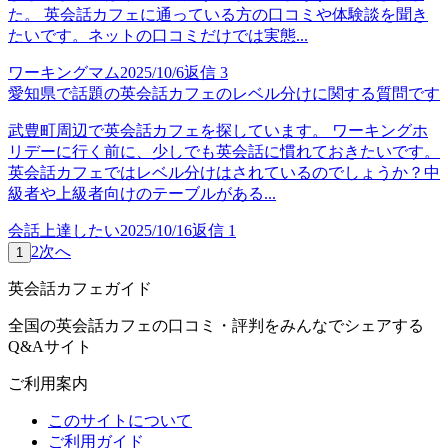
た。 英会話カフェに通っている方の口コミや体験談を聞き
たいです。ネットの口コミだけでは実態...
ワーキングマム
2025/10/6
返信
3
愛知県で話題の英会話カフェのレベル分けに関する質問です
武豊町周辺で英会話カフェを探しています。 ワーキングホ
リデーに行く前に、少しでも英会話に慣れておきたいです。
英会話カフェではレベル分けはされているのでしょうか？中
級者や上級者向けのテーブルがある...
会話上達したい
2025/10/16
返信
1
2
次へ
1
英会話カフェガイド
全国の英会話カフェの口コミ・評判をみんなでシェアする
Q&Aサイト
ご利用案内
このサイトについて
ご利用ガイド