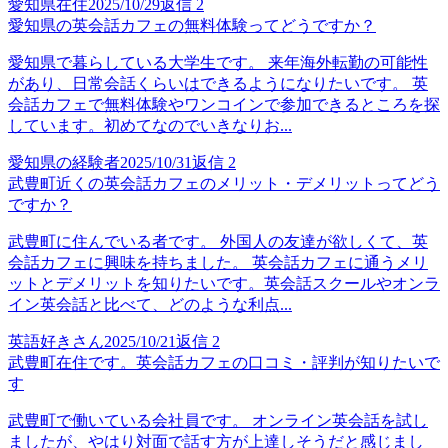
愛知県在住
2025/10/29
返信
2
愛知県の英会話カフェの無料体験ってどうですか？
愛知県で暮らしている大学生です。 来年海外転勤の可能性
があり、日常会話くらいはできるようになりたいです。 英
会話カフェで無料体験やワンコインで参加できるところを探
しています。初めてなのでいきなりお...
愛知県の経験者
2025/10/31
返信
2
武豊町近くの英会話カフェのメリット・デメリットってどう
ですか？
武豊町に住んでいる者です。 外国人の友達が欲しくて、英
会話カフェに興味を持ちました。 英会話カフェに通うメリ
ットとデメリットを知りたいです。英会話スクールやオンラ
イン英会話と比べて、どのような利点...
英語好きさん
2025/10/21
返信
2
武豊町在住です。英会話カフェの口コミ・評判が知りたいで
す
武豊町で働いている会社員です。 オンライン英会話を試し
ましたが、やはり対面で話す方が上達しそうだと感じまし