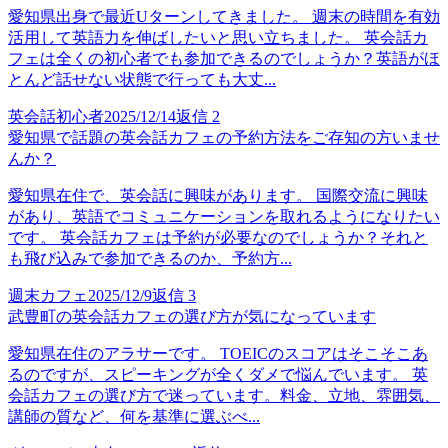
愛知県出身で最近Uターンしてきました。 週末の時間を有効
活用して英語力を伸ばしたいと思い立ちました。 英会話カ
フェは全くの初心者でも参加できるのでしょうか？英語がほ
とんど話せない状態で行っても大丈...
英会話初心者
2025/12/14
返信
2
愛知県で話題の英会話カフェの予約方法をご存知の方いませ
んか？
愛知県在住で、英会話に興味があります。 国際交流に興味
があり、英語でコミュニケーションを取れるようになりたい
です。 英会話カフェは予約が必要なのでしょうか？それと
も飛び込みで参加できるのか、予約方...
週末カフェ
2025/12/9
返信
3
武豊町の英会話カフェの選び方が気になっています
愛知県在住のアラサーです。 TOEICのスコアはそこそこあ
るのですが、スピーキングが全くダメで悩んでいます。 英
会話カフェの選び方で迷っています。料金、立地、雰囲気、
講師の質など、何を基準に選ぶべ...