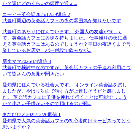
か？週にどのくらいの頻度で通え...
コーヒー英会話
2025/12/29
返信
2
武豊町周辺の英会話カフェの夜の雰囲気が知りたいです
武豊町のあたりに住んでいます。 外国人の友達が欲しく
て、英会話カフェに興味を持ちました。 仕事帰りの夜に通
える英会話カフェはあるのでしょうか？平日の夜遅くまで営
業しているお店や、バー併設で飲みなが...
新米ママ
2026/1/4
返信
3
武豊町で検討中なのですが、英会話カフェの子連れ利用につ
いて皆さんの意見が聞きたい
愛知県に住んでいる社会人です。 オンライン英会話を試し
ましたが、やはり対面で話す方が上達しそうだと感じまし
た。 英会話カフェに子供を連れて行くことは可能でしょう
か？小さい子供がいるので預けるのが難...
まなびびと
2025/12/26
返信
1
愛知県で人気の英会話カフェの初心者向けサービスってどう
思いますか？