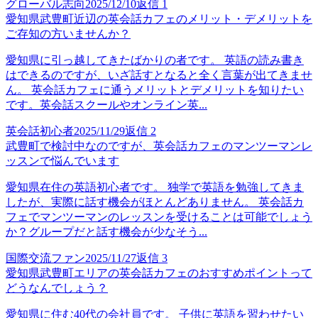
グローバル志向
2025/12/10
返信
1
愛知県武豊町近辺の英会話カフェのメリット・デメリットを
ご存知の方いませんか？
愛知県に引っ越してきたばかりの者です。 英語の読み書き
はできるのですが、いざ話すとなると全く言葉が出てきませ
ん。 英会話カフェに通うメリットとデメリットを知りたい
です。英会話スクールやオンライン英...
英会話初心者
2025/11/29
返信
2
武豊町で検討中なのですが、英会話カフェのマンツーマンレ
ッスンで悩んでいます
愛知県在住の英語初心者です。 独学で英語を勉強してきま
したが、実際に話す機会がほとんどありません。 英会話カ
フェでマンツーマンのレッスンを受けることは可能でしょう
か？グループだと話す機会が少なそう...
国際交流ファン
2025/11/27
返信
3
愛知県武豊町エリアの英会話カフェのおすすめポイントって
どうなんでしょう？
愛知県に住む40代の会社員です。 子供に英語を習わせたい