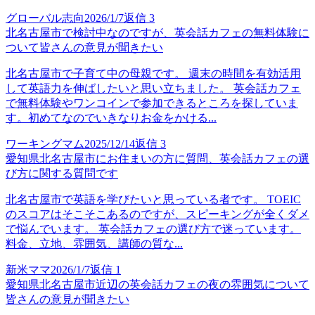
グローバル志向
2026/1/7
返信
3
北名古屋市で検討中なのですが、英会話カフェの無料体験に
ついて皆さんの意見が聞きたい
北名古屋市で子育て中の母親です。 週末の時間を有効活用
して英語力を伸ばしたいと思い立ちました。 英会話カフェ
で無料体験やワンコインで参加できるところを探していま
す。初めてなのでいきなりお金をかける...
ワーキングマム
2025/12/14
返信
3
愛知県北名古屋市にお住まいの方に質問、英会話カフェの選
び方に関する質問です
北名古屋市で英語を学びたいと思っている者です。 TOEIC
のスコアはそこそこあるのですが、スピーキングが全くダメ
で悩んでいます。 英会話カフェの選び方で迷っています。
料金、立地、雰囲気、講師の質な...
新米ママ
2026/1/7
返信
1
愛知県北名古屋市近辺の英会話カフェの夜の雰囲気について
皆さんの意見が聞きたい