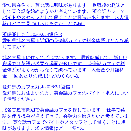
愛知県在住で、英会話に興味があります。 退職後の趣味と
して英会話を始めようかと考えています。 英会話カフェで
バイトやスタッフとして働くことに興味があります。求人情
報はどこで見つけられるのか、どの程...
英語楽しもう
2026/2/23
返信
3
愛知県北名古屋市近辺の英会話カフェの料金体系はどんな感
じですか？
北名古屋市に住んで5年になります。 最近転職して、新しい
職場では英語が必要な場面が多いです。 英会話カフェの料
金体系がよくわからなくて調べています。入会金や月額料
金、1回あたりの費用はどのくらいな...
愛知県のカフェ好き
2026/2/1
返信
1
愛知県にお住まいの方、英会話カフェのバイト・求人につい
て情報ください
北名古屋市周辺で英会話カフェを探しています。 仕事で英
語を使う機会が増えてきて、会話力を磨きたいと考えていま
す。 英会話カフェでバイトやスタッフとして働くことに興
味があります。求人情報はどこで見つ...