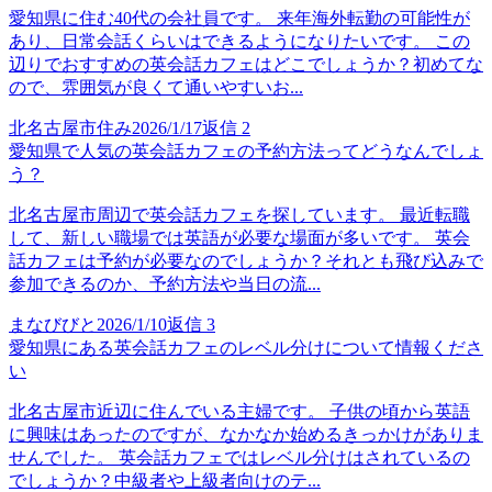
愛知県に住む40代の会社員です。 来年海外転勤の可能性が
あり、日常会話くらいはできるようになりたいです。 この
辺りでおすすめの英会話カフェはどこでしょうか？初めてな
ので、雰囲気が良くて通いやすいお...
北名古屋市住み
2026/1/17
返信
2
愛知県で人気の英会話カフェの予約方法ってどうなんでしょ
う？
北名古屋市周辺で英会話カフェを探しています。 最近転職
して、新しい職場では英語が必要な場面が多いです。 英会
話カフェは予約が必要なのでしょうか？それとも飛び込みで
参加できるのか、予約方法や当日の流...
まなびびと
2026/1/10
返信
3
愛知県にある英会話カフェのレベル分けについて情報くださ
い
北名古屋市近辺に住んでいる主婦です。 子供の頃から英語
に興味はあったのですが、なかなか始めるきっかけがありま
せんでした。 英会話カフェではレベル分けはされているの
でしょうか？中級者や上級者向けのテ...