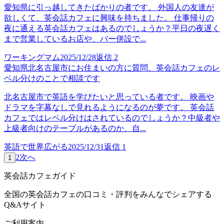
愛知県に引っ越してきたばかりの者です。 外国人の友達が
欲しくて、英会話カフェに興味を持ちました。 仕事帰りの
夜に通える英会話カフェはあるのでしょうか？平日の夜遅く
まで営業しているお店や、バー併設で...
ワーキングマム
2025/12/28
返信
2
愛知県北名古屋市にお住まいの方に質問、英会話カフェのレ
ベル分けのことで相談です
北名古屋市で英語を学びたいと思っている者です。 映画や
ドラマを字幕なしで見れるようになるのが夢です。 英会話
カフェではレベル分けはされているのでしょうか？中級者や
上級者向けのテーブルがあるのか、自...
英語で世界広がる
2025/12/31
返信
1
2
次へ
1
英会話カフェガイド
全国の英会話カフェの口コミ・評判をみんなでシェアする
Q&Aサイト
ご利用案内