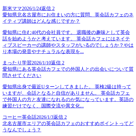
新米ママ
2026/1/24
返信
2
愛知県北名古屋市にお住まいの方に質問、英会話カフェのネ
イティブ講師はどんな感じですか？
愛知県に住む40代の会社員です。 退職後の趣味として英会
話を始めようかと考えています。 英会話カフェにはネイテ
ィブスピーカーの講師やスタッフがいるのでしょうか？やは
り本場の発音やナチュラルな表現を...
まったり学習
2026/1/10
返信
2
愛知県にある英会話カフェでの外国人との出会いについて質
問させてください
愛知県出身で最近Uターンしてきました。 英検2級は持って
いますが、会話となると自信がありません。 英会話カフェ
で外国人の方と友達になれるのか気になっています。英語の
練習だけでなく、国際交流や異文化...
コーヒー英会話
2026/1/3
返信
2
北名古屋市エリアの英会話カフェのおすすめポイントってど
うなんでしょう？