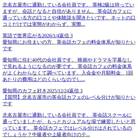
北名古屋市に通勤している会社員です。 英検2級は持ってい
ますが、会話となると自信がありません。 英会話カフェに
通っている方の口コミや体験談を聞きたいです。ネットの口
コミだけでは実態がわからず、実際...
英語で世界広がる
2026/1/4
返信
3
愛知県にお住まいの方、英会話カフェの料金体系が知りたい
です
愛知県に住む40代の会社員です。 映画やドラマを字幕なし
で見れるようになるのが夢です。 英会話カフェの料金体系
がよくわからなくて調べています。入会金や月額料金、1回
あたりの費用はどのくらいなのでし...
愛知県のカフェ好き
2025/12/24
返信
3
【質問】北名古屋市の英会話カフェのレベル分けが知りたい
です
北名古屋市に通勤している会社員です。 英会話スクールに
通っていましたが、もっとカジュアルな場で練習したいと思
っています。 英会話カフェではレベル分けはされているの
でしょうか？中級者や上級者向けのテ...