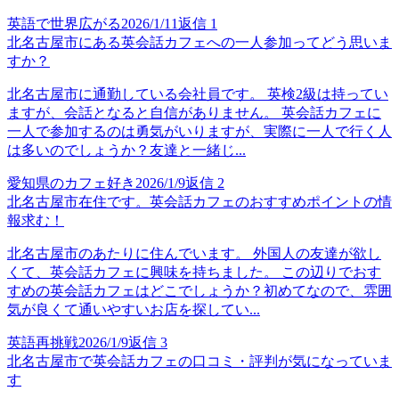
英語で世界広がる
2026/1/11
返信
1
北名古屋市にある英会話カフェへの一人参加ってどう思いま
すか？
北名古屋市に通勤している会社員です。 英検2級は持ってい
ますが、会話となると自信がありません。 英会話カフェに
一人で参加するのは勇気がいりますが、実際に一人で行く人
は多いのでしょうか？友達と一緒じ...
愛知県のカフェ好き
2026/1/9
返信
2
北名古屋市在住です。英会話カフェのおすすめポイントの情
報求む！
北名古屋市のあたりに住んでいます。 外国人の友達が欲し
くて、英会話カフェに興味を持ちました。 この辺りでおす
すめの英会話カフェはどこでしょうか？初めてなので、雰囲
気が良くて通いやすいお店を探してい...
英語再挑戦
2026/1/9
返信
3
北名古屋市で英会話カフェの口コミ・評判が気になっていま
す