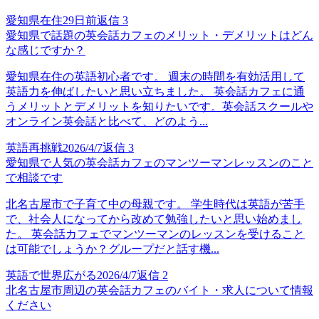
愛知県在住
29日前
返信
3
愛知県で話題の英会話カフェのメリット・デメリットはどん
な感じですか？
愛知県在住の英語初心者です。 週末の時間を有効活用して
英語力を伸ばしたいと思い立ちました。 英会話カフェに通
うメリットとデメリットを知りたいです。英会話スクールや
オンライン英会話と比べて、どのよう...
英語再挑戦
2026/4/7
返信
3
愛知県で人気の英会話カフェのマンツーマンレッスンのこと
で相談です
北名古屋市で子育て中の母親です。 学生時代は英語が苦手
で、社会人になってから改めて勉強したいと思い始めまし
た。 英会話カフェでマンツーマンのレッスンを受けること
は可能でしょうか？グループだと話す機...
英語で世界広がる
2026/4/7
返信
2
北名古屋市周辺の英会話カフェのバイト・求人について情報
ください