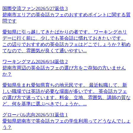
国際交流ファン
2026/5/27
返信
3
碧南市エリアの英会話カフェのおすすめポイントに関する質
問です
愛知県に引っ越してきたばかりの者です。 ワーキングホリ
デーに行く前に、少しでも英会話に慣れておきたいです。
この辺りでおすすめの英会話カフェはどこでしょうか？初め
てなので、雰囲気が良くて通いやすい...
ワーキングマム
2026/6/14
返信
2
碧南市周辺の英会話カフェの選び方をご存知の方いません
か？
愛知県生まれ愛知県育ちの地元民です。 最近転職して、新
しい職場では英語が必要な場面が多いです。 英会話カフェ
の選び方で迷っています。料金、立地、雰囲気、講師の質な
ど、何を基準に選ぶべきでしょうか。...
グローバル志向
2026/5/31
返信
1
愛知県碧南市で英会話カフェの学生利用ってどうなんでしょ
う？