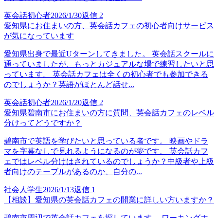
英会話初心者
2026/1/30
返信
2
愛知県にお住まいの方、英会話カフェの初心者向けサービス
が気になっています
愛知県出身で最近Uターンしてきました。 英会話スクールに
通っていましたが、もっとカジュアルな場で練習したいと思
っています。 英会話カフェは全くの初心者でも参加できる
のでしょうか？英語がほとんど話せ...
英会話初心者
2026/1/20
返信
2
愛知県碧南市にお住まいの方に質問、英会話カフェのレベル
分けってどうですか？
碧南市で英語を学びたいと思っている者です。 映画やドラ
マを字幕なしで見れるようになるのが夢です。 英会話カフ
ェではレベル分けはされているのでしょうか？中級者や上級
者向けのテーブルがあるのか、自分の...
社会人学生
2026/1/13
返信
1
【相談】愛知県の英会話カフェの開業に詳しい方いますか？
碧南市周辺で英会話カフェを探しています。 ワーキングホ