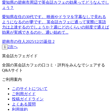
愛知県の碧南市周辺で英会話カフェの効果ってどうなんでし
ょう？
愛知県在住の30代です。 映画やドラマを字幕なしで見れる
ようになるのが夢です。 英会話カフェに通って実際に英語
力は上達するのでしょうか？週にどのくらいの頻度で通えば
効果が実感できるのか、通い始めて...
碧南市の住人
2025/12/25
返信
2
2
次へ
1
英会話カフェガイド
全国の英会話カフェの口コミ・評判をみんなでシェアする
Q&Aサイト
ご利用案内
このサイトについて
ご利用ガイド
投稿ガイドライン
よくある質問
利用規約