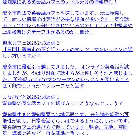
愛知県にある英会話カフェのレベル分けの情報求む！
碧南市周辺で英会話カフェを探しています。 最近転職し
て、新しい職場では英語が必要な場面が多いです。 英会話
カフェではレベル分けはされているのでしょうか？中級者や
上級者向けのテーブルがあるのか、自分...
週末カフェ
2026/2/13
返信
2
【質問】碧南市の英会話カフェのマンツーマンレッスンに詳
しい方いますか？
碧南市に最近引っ越してきました。 オンライン英会話を試
しましたが、やはり対面で話す方が上達しそうだと感じまし
た。 英会話カフェでマンツーマンのレッスンを受けること
は可能でしょうか？グループだと話す...
まなびびと
2026/2/14
返信
1
愛知県の英会話カフェの選び方ってどうなんでしょう？
愛知県生まれ愛知県育ちの地元民です。 来年海外転勤の可
能性があり、日常会話くらいはできるようになりたいです。
英会話カフェの選び方で迷っています。料金、立地、雰囲
気、講師の質など、何を基準に選ぶべ...