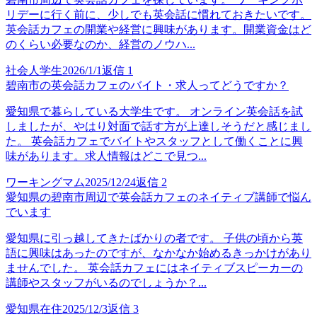
リデーに行く前に、少しでも英会話に慣れておきたいです。
英会話カフェの開業や経営に興味があります。開業資金はど
のくらい必要なのか、経営のノウハ...
社会人学生
2026/1/1
返信
1
碧南市の英会話カフェのバイト・求人ってどうですか？
愛知県で暮らしている大学生です。 オンライン英会話を試
しましたが、やはり対面で話す方が上達しそうだと感じまし
た。 英会話カフェでバイトやスタッフとして働くことに興
味があります。求人情報はどこで見つ...
ワーキングマム
2025/12/24
返信
2
愛知県の碧南市周辺で英会話カフェのネイティブ講師で悩ん
でいます
愛知県に引っ越してきたばかりの者です。 子供の頃から英
語に興味はあったのですが、なかなか始めるきっかけがあり
ませんでした。 英会話カフェにはネイティブスピーカーの
講師やスタッフがいるのでしょうか？...
愛知県在住
2025/12/3
返信
3