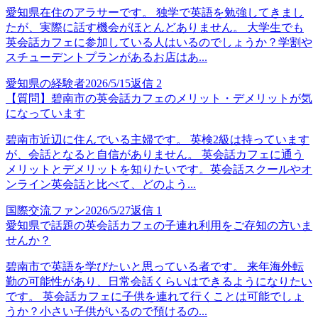
愛知県在住のアラサーです。 独学で英語を勉強してきまし
たが、実際に話す機会がほとんどありません。 大学生でも
英会話カフェに参加している人はいるのでしょうか？学割や
スチューデントプランがあるお店はあ...
愛知県の経験者
2026/5/15
返信
2
【質問】碧南市の英会話カフェのメリット・デメリットが気
になっています
碧南市近辺に住んでいる主婦です。 英検2級は持っています
が、会話となると自信がありません。 英会話カフェに通う
メリットとデメリットを知りたいです。英会話スクールやオ
ンライン英会話と比べて、どのよう...
国際交流ファン
2026/5/27
返信
1
愛知県で話題の英会話カフェの子連れ利用をご存知の方いま
せんか？
碧南市で英語を学びたいと思っている者です。 来年海外転
勤の可能性があり、日常会話くらいはできるようになりたい
です。 英会話カフェに子供を連れて行くことは可能でしょ
うか？小さい子供がいるので預けるの...