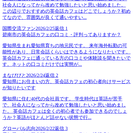
社会人になってから改めて勉強したいと思い始めました。
この辺りでおすすめの英会話カフェはどこでしょうか？初め
てなので、雰囲気が良くて通いやすい...
国際交流ファン
2026/2/25
返信
1
碧南市の英会話カフェの口コミ・評判ってありますか？
愛知県生まれ愛知県育ちの地元民です。 来年海外転勤の可
能性があり、日常会話くらいはできるようになりたいです。
英会話カフェに通っている方の口コミや体験談を聞きたいで
す。ネットの口コミだけでは実態が...
まなびびと
2026/2/24
返信
2
愛知県にお住まいの方、英会話カフェの初心者向けサービス
が知りたいです
愛知県に住む40代の会社員です。 学生時代は英語が苦手
で、社会人になってから改めて勉強したいと思い始めまし
た。 英会話カフェは全くの初心者でも参加できるのでしょ
うか？英語がほとんど話せない状態で行...
グローバル志向
2026/2/22
返信
3