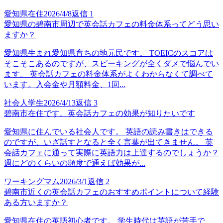
愛知県在住
2026/4/8
返信
1
愛知県の碧南市周辺で英会話カフェの料金体系ってどう思い
ますか？
愛知県生まれ愛知県育ちの地元民です。 TOEICのスコアは
そこそこあるのですが、スピーキングが全くダメで悩んでい
ます。 英会話カフェの料金体系がよくわからなくて調べて
います。入会金や月額料金、1回...
社会人学生
2026/4/13
返信
3
碧南市在住です。英会話カフェの効果が知りたいです
愛知県に住んでいる社会人です。 英語の読み書きはできる
のですが、いざ話すとなると全く言葉が出てきません。 英
会話カフェに通って実際に英語力は上達するのでしょうか？
週にどのくらいの頻度で通えば効果が...
ワーキングマム
2026/3/1
返信
2
碧南市近くの英会話カフェのおすすめポイントについて経験
ある方いますか？
愛知県在住の英語初心者です。 学生時代は英語が苦手で、